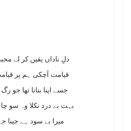
دلِ ناداں یقیں کر لے مح
قیامت آچکی ہم پر قیام
جسے اپنا بنانا تھا جو رگ
بہت بے درد نکلا وہ سو چ
میرا بے سود ہے جینا جہا