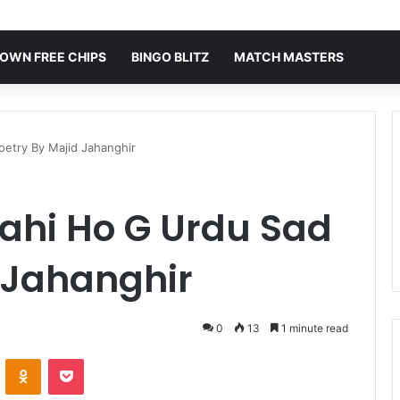
OWN FREE CHIPS
BINGO BLITZ
MATCH MASTERS
etry By Majid Jahanghir
hi Ho G Urdu Sad
 Jahanghir
0
13
1 minute read
VKontakte
Odnoklassniki
Pocket