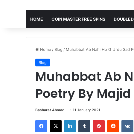
HOME
COIN MASTER FREE SPINS
DOUBLED
Home
/
Blog
/
Muhabbat Ab Nahi Ho G Urdu Sad Po
Blog
Muhabbat Ab Na
Poetry By Majid
Basharat Ahmad
11 January 2021
Facebook
X
LinkedIn
Tumblr
Pinterest
Reddit