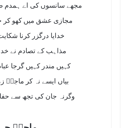
مجھے سانسوں کی اے ہمدم ض
مجازی عشق میں کھو کر حقی
خدایا درگزر کرنا شکای
مذاہب کے تصادم نے خدا 
کہیں مندر کہیں گرجا عبا
بیاں ایسے نہ کر ماجدؔ ز
وگرنہ جان کی تجھ سے حفا
ماجدؔ جہا