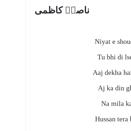
ناصرؔ کاظمی
Niyat e shou
Tu bhi di ls
Aaj dekha hai
Aj ka din g
Na mila ka
Hussan tera 