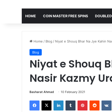
HOME
COIN MASTER FREE SPINS
DOUBLED
Home
/
Blog
/
Niyat e Shouq Bhar Na Jye Kahin Na
Blog
Niyat e Shouq B
Nasir Kazmy Ur
Basharat Ahmad
10 February 2021
Facebook
X
LinkedIn
Tumblr
Pinterest
Reddit