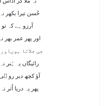
نہ ملا کر اُداس
حُسن تیرا بکھر نہ
آرزو ہے کہ تو ی
اور پھر عمر بھر ن
جی جلاتا ہوںاور
رائیگاں یہ ہُنر نہ
آؤ کچھ دیر رو ہی
پھر یہ دریا اُتر ن