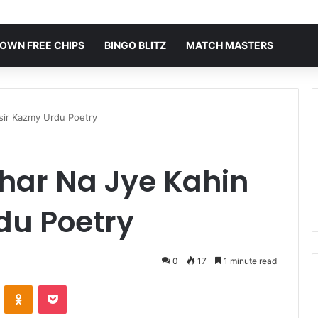
OWN FREE CHIPS
BINGO BLITZ
MATCH MASTERS
sir Kazmy Urdu Poetry
har Na Jye Kahin
du Poetry
0
17
1 minute read
VKontakte
Odnoklassniki
Pocket