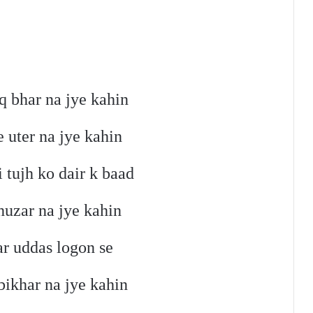
q bhar na jye kahin
e uter na jye kahin
 tujh ko dair k baad
huzar na jye kahin
r uddas logon se
bikhar na jye kahin