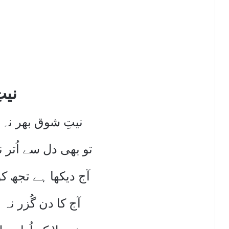
نیت
نیتِ شوق بھر نہ 
تو بھی دل سے اُتر 
آج دیکھا ہے تجھ کو
آج کا دن گُزر نہ 