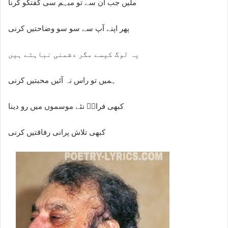
ملیں جب ان سے تو مبہم سی گفتگو کرنا
پھر اپنے آپ سے سو سو وضاحتیں کرنی
یہ لوگ کیسے مگر دشمنی نباہتے ہیں
ہمیں تو راس نہ آئیں محبتیں کرنی
کبھی فرازؔ نئے موسموں میں رو دینا
کبھی تلاش پرانی رفاقتیں کرنی