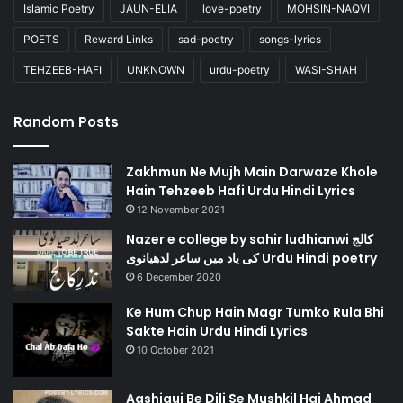
Islamic Poetry
JAUN-ELIA
love-poetry
MOHSIN-NAQVI
POETS
Reward Links
sad-poetry
songs-lyrics
TEHZEEB-HAFI
UNKNOWN
urdu-poetry
WASI-SHAH
Random Posts
Zakhmun Ne Mujh Main Darwaze Khole
Hain Tehzeeb Hafi Urdu Hindi Lyrics
12 November 2021
Nazer e college by sahir ludhianwi کالج
کی یاد میں ساعر لدھیانوی Urdu Hindi poetry
6 December 2020
Ke Hum Chup Hain Magr Tumko Rula Bhi
Sakte Hain Urdu Hindi Lyrics
10 October 2021
Aashiqui Be Dili Se Mushkil Hai Ahmad