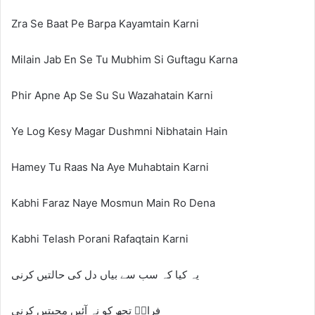
Zra Se Baat Pe Barpa Kayamtain Karni
Milain Jab En Se Tu Mubhim Si Guftagu Karna
Phir Apne Ap Se Su Su Wazahatain Karni
Ye Log Kesy Magar Dushmni Nibhatain Hain
Hamey Tu Raas Na Aye Muhabtain Karni
Kabhi Faraz Naye Mosmun Main Ro Dena
Kabhi Telash Porani Rafaqtain Karni
یہ کیا کہ سب سے بیاں دل کی حالتیں کرنی
فرازؔ تجھ کو نہ آئیں محبتیں کرنی