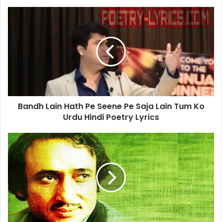
Bandh
Lain
Hath
Pe
Seene
Pe
Saja
Lain
Tum
Bandh Lain Hath Pe Seene Pe Saja Lain Tum Ko
Ko
Urdu
Urdu Hindi Poetry Lyrics
Hindi
Poetry
Bharkain
Lyrics
Meri
Pyas
Ko
Aksar
Teri
Ankhain
Mohsin
Naqvi