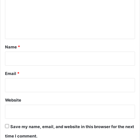
m
e
n
t
*
Name
*
Email
*
Website
Save my name, email, and website in this browser for the next
time I comment.