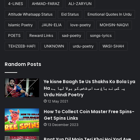
4-LINES
AHMAD-FARAZ
ALI-ZARYUN
Attitude Whatsapp Status
Eid Status
Emotional Quotes In Urdu
Islamic Poetry
JAUN-ELIA
love-poetry
MOHSIN-NAQVI
POETS
Reward Links
sad-poetry
songs-lyrics
TEHZEEB-HAFI
UNKNOWN
urdu-poetry
WASI-SHAH
Random Posts
Ye kisne Baagh Se Us Shakhs Ko Bola Lya
Ha یہ کس نے باغ سے اس شخص کو بولا لیا ہے
Urdu Hindi Poetry
12 May 2021
How To Collect Coin Master Free Spins-
Get Spins Links
13 December 2023
Raat Yun Dil Main Teri Khoi Hoi Yad Aye