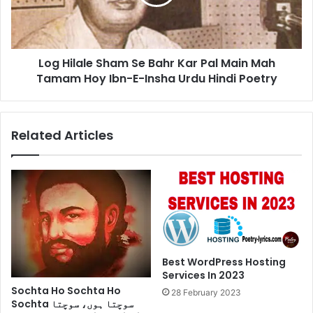
Poetry
Kar
Pal
Main
Mah
Log Hilale Sham Se Bahr Kar Pal Main Mah
Tamam
Hoy
Tamam Hoy Ibn-E-Insha Urdu Hindi Poetry
Ibn-
E-
Insha
Related Articles
Urdu
Hindi
Poetry
Best WordPress Hosting
Services In 2023
Sochta Ho Sochta Ho
28 February 2023
Sochta سوچتا ہوں، سوچتا