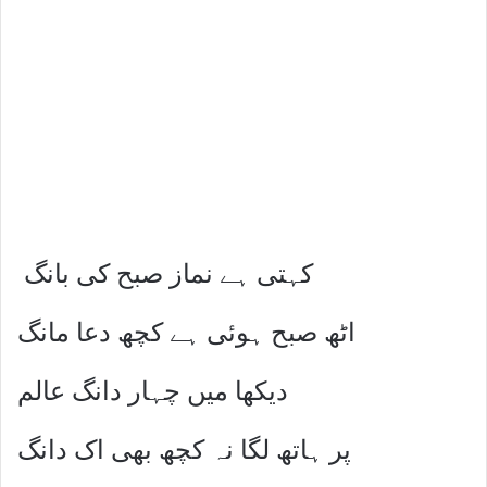
کہتی ہے نماز صبح کی بانگ
اٹھ صبح ہوئی ہے کچھ دعا مانگ
دیکھا میں چہار دانگ عالم
پر ہاتھ لگا نہ کچھ بھی اک دانگ