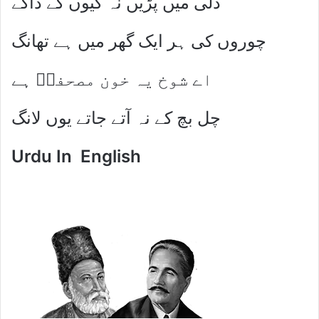
دلی میں پڑیں نہ کیوں کے ڈاکے
چوروں کی ہر ایک گھر میں ہے تھانگ
اے شوخ یہ خون مصحفیؔ ہے
چل بچ کے نہ آتے جاتے یوں لانگ
Urdu In English