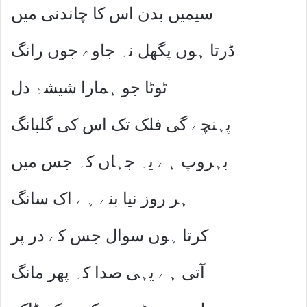
سیمیں بدن اس کا چاندنی میں
ڈرتا ہوں پگھل نہ جاوے جوں رانگ
ٹوٹا جو ہمارا شیشۂ دل
پہنچے گی فلک تک اس کی گلبانگ
بہروپ ہے یہ جہاں کہ جس میں
ہر روز نیا بنے ہے اک سانگ
کرتا ہوں سوال جس کے در پر
آتی ہے یہی صدا کہ پھر مانگ